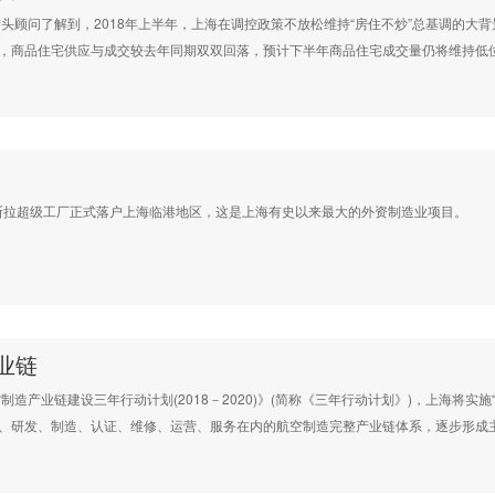
问了解到，2018年上半年，上海在调控政策不放松维持“房住不炒”总基调的大背
，商品住宅供应与成交较去年同期双双回落，预计下半年商品住宅成交量仍将维持低
拉超级工厂正式落户上海临港地区，这是上海有史以来最大的外资制造业项目。
业链
业链建设三年行动计划(2018－2020)》(简称《三年行动计划》)，上海将实
、研发、制造、认证、维修、运营、服务在内的航空制造完整产业链体系，逐步形成主制