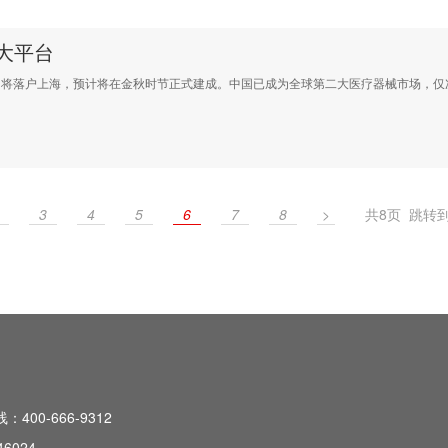
大平台
落户上海，预计将在金秋时节正式建成。中国已成为全球第二大医疗器械市场，仅
3
4
5
6
7
8
>
共8页 跳转
400-666-9312
46024