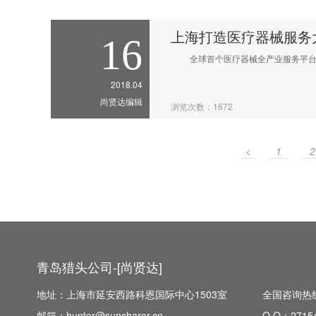
上海打造医疗器械服务
16
全球首个医疗器械全产业服务平台将
2018.04
尚贤达编辑
浏览次数：1672
<
1
2
青岛猎头公司-[尚贤达]
地址：上海市延安西路科恩国际中心1503室
全国咨询热线：
邮箱：hunter@sunsharer.cn
Q Q：
2715