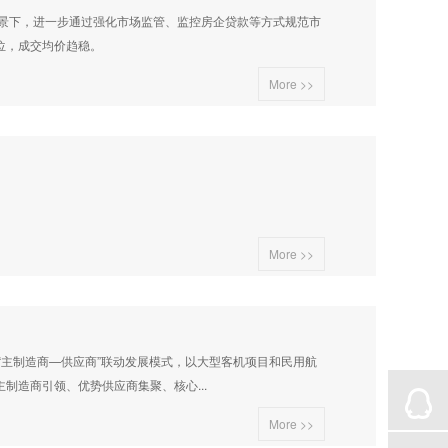
景下，进一步通过强化市场监管、监控房企贷款等方式规范市
位，成交均价趋稳。
More >>
More >>
施“主制造商—供应商”联动发展模式，以大型客机项目和民用航
造商引领、优势供应商集聚、核心...
More >>