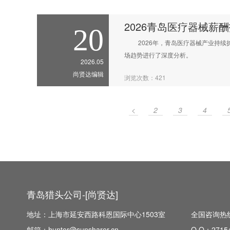
2026青岛医疗器械薪
20
2026年，青岛医疗器械产业持续扩
场趋势进行了深度分析。
2026.05
尚贤达编辑
浏览次数：421
<
2
3
4
青岛猎头公司-[尚贤达]
地址：上海市延安西路科恩国际中心1503室
全国咨询热线：
邮箱：hunter@sunsharer.cn
Q Q：
2715