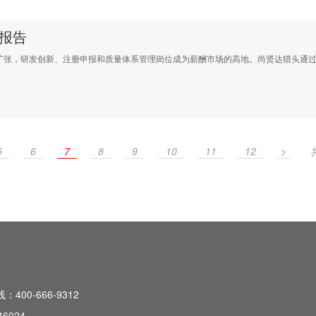
酬报告
张，研发创新、注册申报和质量体系管理岗位成为薪酬市场的高地。尚贤达猎头通过
5
6
7
8
9
10
11
12
>
400-666-9312
46024