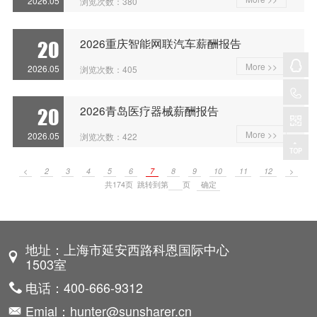
2026.05
浏览次数：380
2026重庆智能网联汽车薪酬报告
20
More >>
2026.05
浏览次数：405
2026青岛医疗器械薪酬报告
20
More >>
2026.05
浏览次数：422
<
2
3
4
5
6
7
8
9
10
11
12
>
共174页 跳转到第
页
地址：上海市延安西路科恩国际中心
1503室
电话：400-666-9312
Emial：hunter@sunsharer.cn