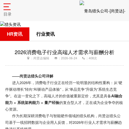
目录
HR资讯
行业资讯
2026消费电子行业高端人才需求与薪酬分析
：尚贤达编辑
：2026-06-24
：408次
——
尚贤达猎头公司详解
进入
2026
年，消费电子行业正在经历一轮明显的结构性重构：从
“
硬
件驱动增长
”
转向
“AI
驱动产品体验
”
，从
“
单品竞争
”
升级为
“
系统生态竞
争
”
。在这一变化之下，高端人才的价值被重新定价，尤其是具备
AI
融合
能力
+
系统架构能力
+
量产经验
的复合型人才，正在成为企业争夺的核
心资源。
作为长期深耕消费电子与智能硬件领域的猎头机构，尚贤达猎头公
司基于一线招聘数据与企业用人反馈，对
2026
年行业人才需求与薪酬趋
势进行系统梳理。