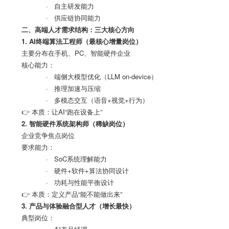
· 自主研发能力
· 供应链协同能力
二、高端人才需求结构：三大核心方向
1. AI
终端算法工程师（最核心增量岗位）
主要分布在手机、
PC
、智能硬件企业
核心能力：
· 端侧大模型优化（
LLM on-device
）
· 推理加速与压缩
· 多模态交互（语音
+
视觉
+
行为）
👉 本质：让
AI“
跑在设备上
”
2.
智能硬件系统架构师（稀缺岗位）
企业竞争焦点岗位
要求能力：
· SoC系统理解能力
· 硬件
+
软件
+
算法协同设计
· 功耗与性能平衡设计
👉 本质：定义产品
“
能不能做出来
”
3.
产品与体验融合型人才（增长最快）
典型岗位：