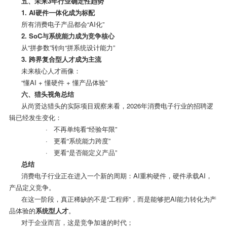
五、未来
3
年行业确定性趋势
1. AI
硬件一体化成为标配
所有消费电子产品都会
“AI
化
”
2. SoC
与系统能力成为竞争核心
从
“
拼参数
”
转向
“
拼系统设计能力
”
3.
跨界复合型人才成为主流
未来核心人才画像：
“懂
AI +
懂硬件
+
懂产品体验
”
六、猎头视角总结
从尚贤达猎头的实际项目观察来看，
2026
年消费电子行业的招聘逻
辑已经发生变化：
· 不再单纯看
“
经验年限
”
· 更看
“
系统能力跨度
”
· 更看
“
是否能定义产品
”
总结
消费电子行业正在进入一个新的周期：
AI
重构硬件，硬件承载
AI
，
产品定义竞争。
在这一阶段，真正稀缺的不是
“
工程师
”
，而是能够把
AI
能力转化为产
品体验的
系统型人才
。
对于企业而言，这是竞争加速的时代；