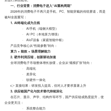
一、行业背景：消费电子进入
“AI
重构周期
”
2026年的消费电子不再只是手机、
PC
、智能穿戴的传统赛道，而是
被
AI
全面重写：
1. AI
终端化成为主线
· AI手机（端侧大模型）
· AI PC（本地算力增强）
· AIoT设备（家庭智能中枢）
产品竞争核心从
“
性能参数
”
转向：
算力
+
能效
+
场景理解能力
2.
硬件利润压缩，创新驱动加速
全球消费电子市场整体增长放缓，企业从
“
规模扩张
”
转向：
· 高端化
· 差异化
· 软硬件一体化
👉 直接结果：研发投入提高，但对人才要求显著上升
3.
供应链国产化与技术替代持续深化
在芯片、显示、声学、结构件等环节，国产供应链成熟度提升，使
企业更关注：
· 系统整合能力