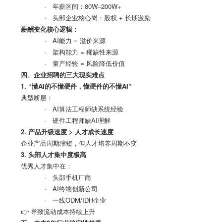
· 年薪区间：
80W–200W+
· 头部企业核心岗：股权
+
长期激励
薪酬变化核心逻辑：
· AI能力
=
溢价来源
· 架构能力
=
稀缺性来源
· 量产经验
=
风险降低价值
四、企业招聘的三大现实难点
1. “
懂
AI
的不懂硬件，懂硬件的不懂
AI”
典型断层：
· AI算法工程师缺系统经验
· 硬件工程师缺
AI
理解
2.
产品升级速度
>
人才成长速度
企业产品周期缩短，但人才培养周期不变
3.
头部人才集中度极高
优秀人才集中在：
· 头部手机厂商
· AI终端创新公司
· 一线
ODM/IDH
企业
👉 导致流动成本持续上升