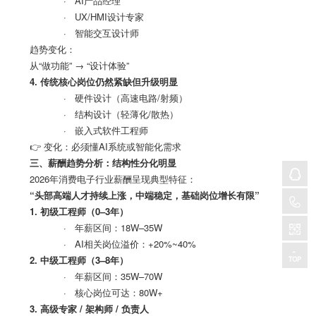
· AI产品经理
· UX/HMI设计专家
· 智能交互设计师
趋势变化：
从
“
做功能
” → “
设计体验
”
4.
传统核心岗位仍然紧缺但升级明显
· 硬件设计（高速电路
/
射频）
· 结构设计（轻薄化
/
散热）
· 嵌入式软件工程师
👉 变化：必须懂
AI
系统或智能化需求
三、薪酬趋势分析：结构性分化明显
2026年消费电子行业薪酬呈现典型特征：
“
头部高端人才持续上涨，中端稳定，基础岗位增长有限
”
1.
初级工程师（
0–3
年）
· 年薪区间：
18W–35W
· AI相关岗位溢价：
+20%~40%
2.
中级工程师（
3–8
年）
· 年薪区间：
35W–70W
· 核心岗位可达：
80W+
3.
高级专家
/
架构师
/
负责人