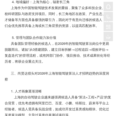
4. 地域偏好：上海为核心，辐射长三角
上海作为中国智能驾驶技术发展的重镇，聚集了众多科技企业、高
校科研团队与政府支持项目。同时，长三角地区在政策、产业生态、人
才储备等方面也具备极强的吸引力，因此对于有意向迁移的候选人，我
们会优先推荐具备上海或长三角背景的资源，以提高匹配效率。
5. 管理与团队合作能力加分项
具备团队管理经验的候选人，在2026年的智能驾驶算法岗位中更易
脱颖而出。诸如“从0搭建团队，建立目标拆解→过程追踪→绩效评估→
复盘迭代”的管理流程，或有跨部门协作、项目推动、技术成果转化等经
历者，将获企业重点关注。
三、尚贤达猎头对2026年上海智能驾驶算法人才招聘趋势的深度洞
察
1. 人才画像逐渐清晰
上海的自动驾驶企业越来越强调候选人具备“算法+工程+产品”的复
合背景，优先考虑拥有阿里巴巴、百度、小鹏、特斯拉、蔚来等平台上
经验者。候选人需具备实战业绩，如成功开发过某类感知模块、优化过
某类算法模型、主导过某类仿真测试项目等。