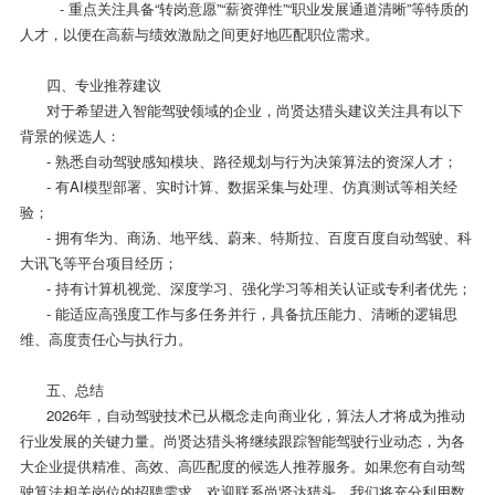
- 重点关注具备“转岗意愿”“薪资弹性”“职业发展通道清晰”等特质的
人才，以便在高薪与绩效激励之间更好地匹配职位需求。
四、专业推荐建议
对于希望进入智能驾驶领域的企业，尚贤达猎头建议关注具有以下
背景的候选人：
- 熟悉自动驾驶感知模块、路径规划与行为决策算法的资深人才；
- 有AI模型部署、实时计算、数据采集与处理、仿真测试等相关经
验；
- 拥有华为、商汤、地平线、蔚来、特斯拉、百度百度自动驾驶、科
大讯飞等平台项目经历；
- 持有计算机视觉、深度学习、强化学习等相关认证或专利者优先；
- 能适应高强度工作与多任务并行，具备抗压能力、清晰的逻辑思
维、高度责任心与执行力。
五、总结
2026年，自动驾驶技术已从概念走向商业化，算法人才将成为推动
行业发展的关键力量。尚贤达猎头将继续跟踪智能驾驶行业动态，为各
大企业提供精准、高效、高匹配度的候选人推荐服务。如果您有自动驾
驶算法相关岗位的招聘需求，欢迎联系尚贤达猎头，我们将充分利用数