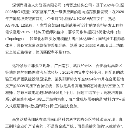
深圳尚贤达人力资源有限公司（尚贤达猎头公司）基于2024年Q3至
2025年Q1覆盖137家整车厂及一级供应商的定向追踪数据发现：在2026
年产能爬坡关键窗口期，企业对“能读懂AUTOSAR配置文件、熟悉
ASPICE L2流程、可主导台架级HIL测试用例设计”的复合型研发工程师
需求激增210%；结构工程师岗位中，要求同步掌握拓扑优化软件（如
nTopology）、轻量化材料失效建模能力者占比达68%；而试验工程师群
体里，具备实车道路载荷谱采集经验、熟悉ISO 26262 ASIL-B以上功能
安全验证路径者，简历匹配率不足11%。
这种紧缺并非孤立现象。广州南沙、武汉经开区、合肥新站高新区
等地新建的智能网联汽车试验场，2025年内集中交付使用，但配套的试
验工程师团队建设明显滞后。某头部新势力车企2024年11月在合肥基地
投产的800V高压平台验证线，因缺乏具备高电压瞬态冲击测试资质的工
程师，导致三款电池包DV验证延期4个月。问题症结在于：高校培养体
系仍以传统机械+电控二元结构为主，而产业现场需要的是“材料力学+嵌
入式底层驱动+数据闭环分析”三维能力叠加。
尚贤达猎头团队在深圳南山区科兴科学园办公区持续跟踪发现，真
正制约企业扩产节奏的，不是资金或产线，而是关键岗位的“人效断点”。