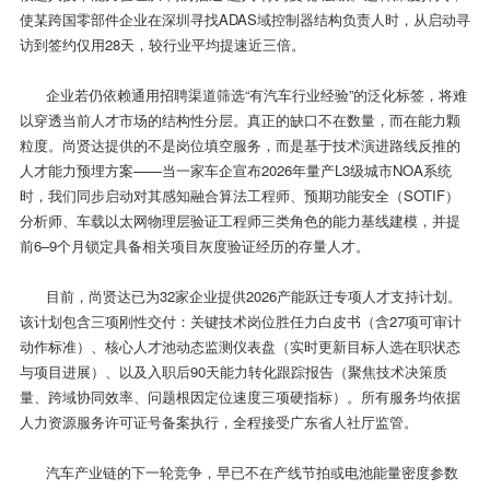
使某跨国零部件企业在深圳寻找ADAS域控制器结构负责人时，从启动寻
访到签约仅用28天，较行业平均提速近三倍。
企业若仍依赖通用招聘渠道筛选“有汽车行业经验”的泛化标签，将难
以穿透当前人才市场的结构性分层。真正的缺口不在数量，而在能力颗
粒度。尚贤达提供的不是岗位填空服务，而是基于技术演进路线反推的
人才能力预埋方案——当一家车企宣布2026年量产L3级城市NOA系统
时，我们同步启动对其感知融合算法工程师、预期功能安全（SOTIF）
分析师、车载以太网物理层验证工程师三类角色的能力基线建模，并提
前6–9个月锁定具备相关项目灰度验证经历的存量人才。
目前，尚贤达已为32家企业提供2026产能跃迁专项人才支持计划。
该计划包含三项刚性交付：关键技术岗位胜任力白皮书（含27项可审计
动作标准）、核心人才池动态监测仪表盘（实时更新目标人选在职状态
与项目进展）、以及入职后90天能力转化跟踪报告（聚焦技术决策质
量、跨域协同效率、问题根因定位速度三项硬指标）。所有服务均依据
人力资源服务许可证号备案执行，全程接受广东省人社厅监管。
汽车产业链的下一轮竞争，早已不在产线节拍或电池能量密度参数