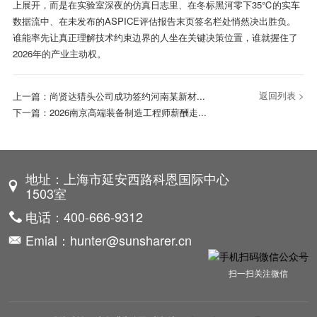
上展开，而是在实验室深夜的仿真日志里、在冬标黑河零下35℃的实车
数据流中、在未发布的ASPICE评估报告末页签名栏处悄然决出胜负。
谁能率先让真正理解技术约束边界的人坐在关键决策位置，谁就握住了
2026年的产业主动权。
返回列表 >
上一篇：
尚贤达猎头公司成功签约河南某新材...
下一篇：
2026南京高端装备制造工程师薪酬走...
地址：上海市延安西路科恩国际中心
1503室
电话：400-666-9312
Emial：hunter@sunsharer.cn
扫一扫关注微信