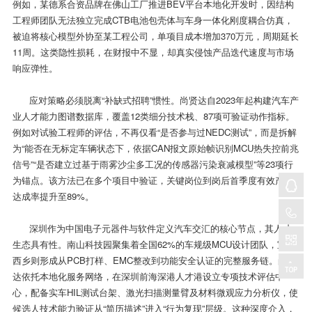
例如，某德系合资品牌在佛山工厂推进BEV平台本地化开发时，因结构
工程师团队无法独立完成CTB电池包壳体与车身一体化刚度耦合仿真，
被迫将核心模型外协至某工程公司，单项目成本增加370万元，周期延长
11周。这类隐性损耗，在财报中不显，却真实侵蚀产品迭代速度与市场
响应弹性。
应对策略必须脱离“补缺式招聘”惯性。尚贤达自2023年起构建汽车产
业人才能力图谱数据库，覆盖12类细分技术栈、87项可验证动作指标。
例如对试验工程师的评估，不再仅看“是否参与过NEDC测试”，而是拆解
为“能否在无标定车辆状态下，依据CAN报文原始帧识别MCU热失控前兆
信号”“是否建立过基于雨雾沙尘多工况的传感器污染衰减模型”等23项行
为锚点。该方法已在多个项目中验证，关键岗位到岗后首季度有效产出
达成率提升至89%。
深圳作为中国电子元器件与软件定义汽车交汇的核心节点，其人才
生态具有性。南山科技园聚集着全国62%的车规级MCU设计团队，宝安
西乡则形成从PCB打样、EMC整改到功能安全认证的完整服务链。尚贤
达依托本地化服务网络，在深圳前海深港人才港设立专项技术评估中
心，配备实车HIL测试台架、激光扫描测量臂及材料微观应力分析仪，使
候选人技术能力验证从“简历描述”进入“行为复现”层级。这种深度介入，