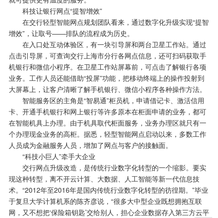
科技让银行网点“提智增效”
在交行轻型智能网点规划团队看来，通过数字化升级实现“提智
增效”，让取号——排队的流程成为历史。
在入口处互动体验区，有一块引导屏和两台卫星工作站。通过
点击引导屏，可查询交行上海市分行各网点信息，还可扫码获取手
机银行和微信小程序。在卫星工作站屏幕前，可点击了解银行各项
业务。工作人员还能借助“投屏”功能，把移动终端上的操作投射到
大屏幕上，让客户清晰了解手机银行、微信小程序各种操作方法。
智能服务区的主角是“智易通”柜员机，申请借记卡、激活信用
卡、开通手机银行和网上银行等许多原本在柜面申请的业务，都可
在智能机具上办理。由于机具取代柜面服务，业务办理区就只有一
个办理现金业务的高柜。据悉，轻型智能网点启动以来，多数工作
人员成为金融服务人员，增加了网点与客户的接触面。
“科技小巨人”牵手大企业
交行网点升级改造，是传统行业数字化转型的一个缩影。要实
现这种转型，离不开云计算、大数据、人工智能等新一代信息技
术。“2012年至2016年是国内传统行业数字化转型的彷徨期。”毕业
于复旦大学计算机系的陈齐彦说，“很多大中型企业既想拥抱互联
网，又不想把‘保险箱钥匙’交给别人，担心企业数据存入第三方云平