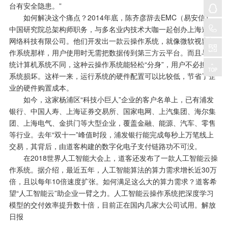
台有安全隐患。”
如何解决这个痛点？2014年底，陈齐彦辞去EMC（易安信）
中国研究院总架构师职务，与多名业内技术大咖一起创办上海道客
网络科技有限公司。他们开发出一款云操作系统，就像微软视窗操
作系统那样，用户使用时无需把数据传到第三方云平台。而且与传
统计算机系统不同，这种云操作系统能轻松“分身”，用户不必担心
系统损坏。这样一来，运行系统的硬件配置可以比较低，节省了企
业的硬件购置成本。
如今，这家杨浦区“科技小巨人”企业的客户名单上，已有浦发
银行、中国人寿、上海证券交易所、国家电网、上汽集团、海尔集
团、上海电气、金拱门等大型企业，覆盖金融、能源、汽车、零售
等行业。去年“双十一”峰值时段，浦发银行能完成每秒上万笔线上
交易，其背后，由道客构建的数字化电子支付链路功不可没。
在2018世界人工智能大会上，道客还发布了一款人工智能云操
作系统。据介绍，最近五年，人工智能算法的算力需求增长近30万
倍，且以每年10倍速度扩张。如何满足这么大的算力需求？道客希
望“人工智能云”助企业一臂之力。人工智能云操作系统把深度学习
模型的交付效率提升数十倍，目前正在国内几家大公司试用。解放
日报